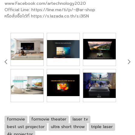
www.Facebook.com/artechnology2020
Official Line: https://line.me/ti/p/~@ar-shop
หรือสั่งซื้อได้ที่ https://s.lazada.co.th/s.i3ISN
formovie
formovie theater
laser tv
best ust projector
ultra short throw
triple laser
4k projector