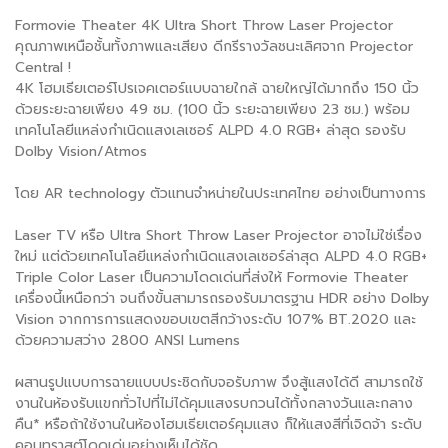
Formovie Theater 4K Ultra Short Throw Laser Projector
คุณภาพเหนือชั้นทั้งภาพและเสียง ดีกรีรางวัลชนะเลิศจาก Projector
Central !
4K โฮมเธียเตอร์โปรเจคเตอร์แบบฉายใกล้ ฉายใหญ่ได้มากถึง 150 นิ้ว
ด้วยระยะฉายเพียง 49 ซม. (100 นิ้ว ระยะฉายเพียง 23 ซม.) พร้อม
เทคโนโลยีแหล่งกำเนิดแสงเลเซอร์ ALPD 4.0 RGB+ ล่าสุด รองรับ
Dolby Vision/Atmos
โดย AR technology ตัวแทนจำหน่ายในประเทศไทย อย่างเป็นทางการ
Laser TV หรือ Ultra Short Throw Laser Projector อาจไม่ใช่เรื่อง
ใหม่ แต่ด้วยเทคโนโลยีแหล่งกำเนิดแสงเลเซอร์ล่าสุด ALPD 4.0 RGB+
Triple Color Laser เป็นความโดดเด่นที่ส่งให้ Formovie Theater
เครื่องนี้เหนือกว่า จนถึงขั้นสามารถรองรับมาตรฐาน HDR อย่าง Dolby
Vision จากการการแสดงขอบเขตสีกว้างระดับ 107% BT.2020 และ
ด้วยความสว่าง 2800 ANSI Lumens
ผสานรูปแบบการฉายแบบประชิดกับจอรับภาพ จึงสู้แสงได้ดี สามารถใช้
งานในห้องรับแขกทั่วไปที่ไม่ได้คุมแสงรบกวนได้ทั้งกลางวันและกลาง
คืน* หรือถ้าใช้งานในห้องโฮมเธียเตอร์คุมแสง ก็ให้แสงสีที่เจิดจ้า ระดับ
คอนทราสต์โดดเด่นอย่างเห็นได้ชัด