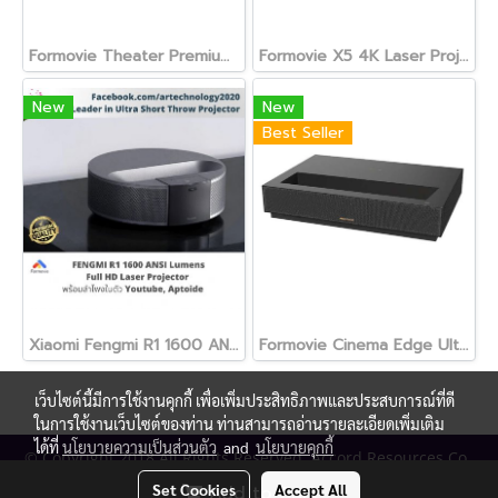
Formovie Theater Premium UST
Formovie X5 4K Laser Projector Denon Speaker 2450 CVIA Lumens 4500 ANSI
New
New
Best Seller
Xiaomi Fengmi R1 1600 ANSI Lumens Ultra Short Throw projector 1080P 4K Support ลำโพงในตัว Android 9.0
Formovie Cinema Edge Ultra Short Throw 4K Laser TV Projector
เว็บไซต์นี้มีการใช้งานคุกกี้ เพื่อเพิ่มประสิทธิภาพและประสบการณ์ที่ดี
ในการใช้งานเว็บไซต์ของท่าน ท่านสามารถอ่านรายละเอียดเพิ่มเติม
ได้ที่
นโยบายความเป็นส่วนตัว
and
นโยบายคุกกี้
© Copyright 2018 All Rights Reserved. Accord Resources Co.,
Ltd. (AR Technology)
Set Cookies
Accept All
Add to Cart