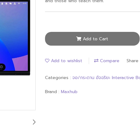
and those who teach them.
Add to Cart
Add to wishlist
Compare
Share
Categories :
จอ/กระดาน อัจฉริยะ Interactive 
Brand :
Maxhub