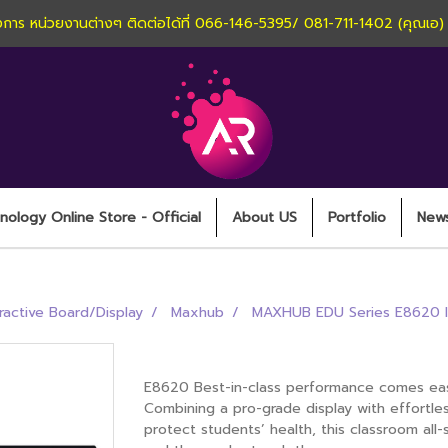
านโครงการ หน่วยงานต่างๆ ติดต่อได้ที่ 066-146-5395/ 081-711-1402 (คุณเอ
ology Online Store - Official
About US
Portfolio
New
eractive Board/Display
Maxhub
MAXHUB EDU Series E8620 In
MAXHUB EDU Series E8620 Inter
E8620 Best-in-class performance comes easi
Combining a pro-grade display with effortle
protect students’ health, this classroom al