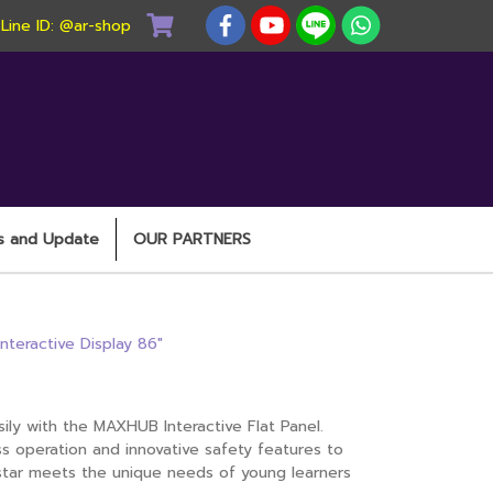
) Line ID: @ar-shop
s and Update
OUR PARTNERS
teractive Display 86"
active Display 86"
ly with the MAXHUB Interactive Flat Panel.
ss operation and innovative safety features to
l-star meets the unique needs of young learners