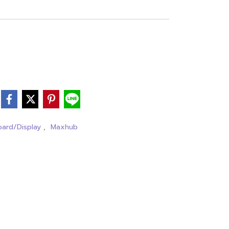
Board/Display
,
Maxhub