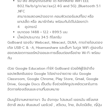
รับ-ส่ง สัญญาณไร้สาย ได้ หลากหลาย WIFI EEE
802.11a/b/g/n/ac/ax(2.4G and 5G) ,Bluetooth 5.1
,NFC
สามารถแสดงหน้าจอจาก คอมพิวเตอร์แลปท๊อป หรือ
แทปเล็ต หรือ สมาร์ทโฟน พร้อมกันได้ไม่น้อยกว่า
4 อุปกรณ์
ขนาดจอ 1488 × 122 × 899.5 มม.
น้ำหนักประมาณ 34.5 กิโลกรัม
GoBoard รองรับ Webcast, Miracast, DLNA, การถ่ายโอนดอง
เกิล USB-C & -A, Hisenseshare และอื่นๆ โมดูล WiFi คู่รองรับ
ฮอตสปอตการแชร์หน้าจอและการเชื่อมต่อเครือข่าย Wi-Fi พร้อม
กัน
ด้วย Google Education ทำให้ GoBoard ช่วยให้ผู้ใช้เข้าถึง
แอปพลิเคชันของ Google ได้อย่างง่ายดาย เช่น Google
Classroom, Google Chrome, Play Store, Gmail, Google
Drive, Google Docs เป็นต้น ซึ่งช่วยให้ครูประหยัดเวลาในการ
จัดการห้องเรียนและงานที่มอบหมาย
มีเมนูใช้งานหลายภาษา: จีน อังกฤษ โปแลนด์ เยอรมัน ฝรั่งเศส
อิตาลี สเปน ฟินแลนด์ นอร์เวย์ , สวีเดน, ไทย, อินโดนีเซีย, ญี่ปุ่น