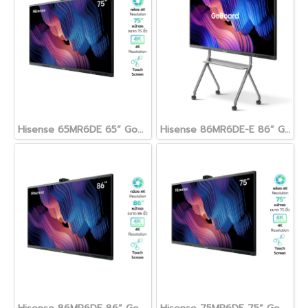
Hisense 65MR6DE 65” GoBoard - Advanced Interactive Display มีกล้อง(copy)
Hisense 86MR6DE-E 86” GoBoard - Advanced Interactive Display