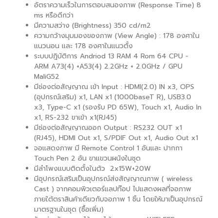
อัตราความเร็วในการตอบสนองภาพ (Response Time) 8
ms หรือดีกว่า
มีความสว่าง (Brightness) 350 cd/m2
ความกว้างมุมมองของภาพ (View Angle) : 178 องศาใน
แนวนอน และ 178 องศาในแนวตั้ง
ระบบปฎิบัติการ Andriod 13 RAM 4 Rom 64 CPU -
ARM A73(4) +A53(4) 2.2GHz + 2.0GHz / GPU
MaliG52
มีช่องต่อสัญญาณ เข้า Input : HDMI(2.0) IN x3, OPS
(อุปกรณ์เสริม) x1, LAN x1 (1000baseT R), USB3.0
x3, Type-C x1 (รองรับ PD 65W), Touch x1, Audio In
x1, RS-232 ขาเข้า x1(RJ45)
มีช่องต่อสัญญาณออก Output : RS232 OUT x1
(RJ45), HDMI Out x1, S/PDIF Out x1, Audio Out x1
จอแสดงภาพ มี Remote Control 1 อันและ ปากกา
Touch Pen 2 อัน ขาแขวนผนังในชุด
มีลำโพงแบบติดตั้งในตัว 2x15W+20W
มีอุปกรณ์เสริมเป็นอุปกรณ์ส่งสัญญาณภาพ ( wireless
Cast ) จากคอมพิวเตอร์แลปท๊อป ไปแสดงผลที่จอภาพ
ภายใต้ตราสินค้าเดียวกับจอภาพ 1 ชิ้น โดยให้มาเป็นอุปกรณ์
มาตรฐานในชุด (ซื้อเพิ่ม)