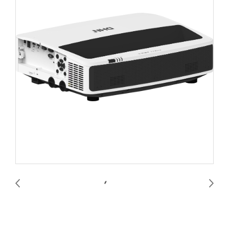
DHN DU530UST