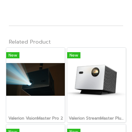
Related Product
New
New
Valerion VisionMaster Pro 2
Valerion StreamMaster Plus 2
New
New