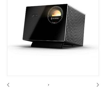
Valerion VisionMaster MAX