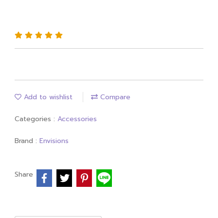
VIVIDSTORM Motorised Laser TV
Cabinet Monte Carlo(copy)(copy)
Add to wishlist
Compare
Categories :
Accessories
Brand :
Envisions
Share