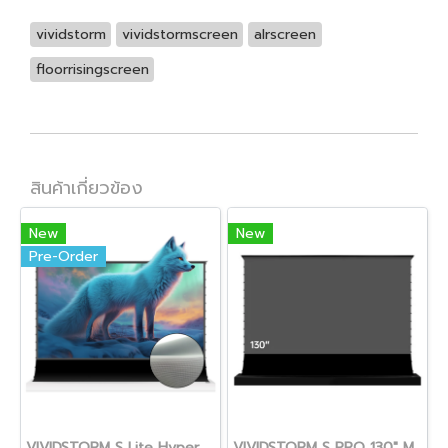
vividstorm
vividstormscreen
alrscreen
floorrisingscreen
สินค้าเกี่ยวข้อง
New
New
Pre-Order
VIVIDSTORM S Lite Hyper Motorized Tension Floor Rising Lenticular ALR Projector Screen 150" for UST Projector
VIVIDSTORM S PRO 130" Motorized Tension Floor Rising UST ALR Projector Screen