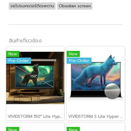
จอโปรเจคเตอร์ติดเพดาน
Obsidian screen
สินค้าเกี่ยวข้อง
New
New
Pre-Order
Pre-Order
VIVIDSTORM 150" Lite Hyper Slimline Motorized Tension Lenticular ALR Projector Screen for UST Projector
VIVIDSTORM S Lite Hyper Motorized Tension Floor Rising Lenticular ALR Projector Screen 150" for UST Projector
New
New