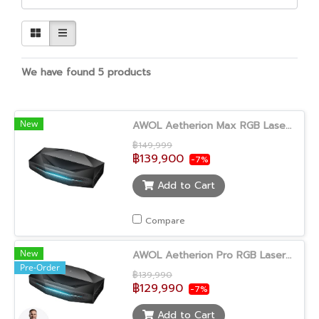
We have found 5 products
New
AWOL Aetherion Max RGB Laser UST Projector
฿149,999
฿139,900
-7%
Add to Cart
Compare
New
AWOL Aetherion Pro RGB Laser UST Projector
Pre-Order
฿139,990
฿129,990
-7%
Add to Cart