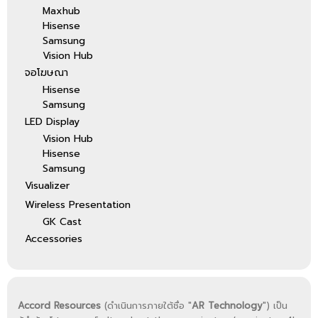
Maxhub
images and seamless
Hisense
compatibility with smart home
devices for a premium home
Samsung
entertainment experience. Two
Vision Hub
important technical updates: 1.
จอโฆษณา
PJLink IP control: integration with
Hisense
home automation systems such
Samsung
as Control 4 for an enhanced
LED Display
cinema experience. 2. Dolby
Vision Hub
Vision: Dolby Vision HDR
Hisense
dynamically optimizes color
contrast and brightness.
Samsung
Produces images of unparalleled
Visualizer
sharpness and color intensity.
Wireless Presentation
GK Cast
Accessories
Accord Resources
(ดำเนินการภายใต้ชื่อ "
AR Technology
") เป็น