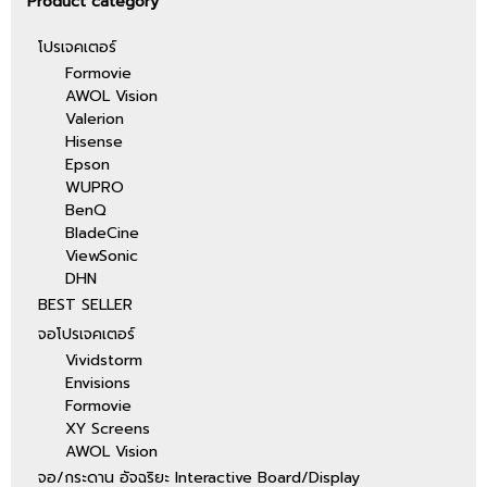
Product category
helps you get rid of messy wires
or obstructed views. Placed just
โปรเจคเตอร์
9.8 inches away from the wall, it
can create a gigantic 100-inch
Formovie
projection (6" for 80" screen,
AWOL Vision
9.8" for 100" screen, 13.6" for
Valerion
120" screen, 20" for 150"
Hisense
screen) Cinematic 3D Display
Epson
With a pair of active shutter 3D
WUPRO
glasses, LTV-2500 steps you
BenQ
into a whole new world, you can
BladeCine
pop in a 3D Blu-ray for immersive
ViewSonic
3D films at home. Adjustable
DHN
Focus & 8-Point Keystone
BEST SELLER
Correction AWOL VISION
equipped with electric motor
จอโปรเจคเตอร์
lens and up to 8-Point keystone
Vividstorm
correction technology which lets
Envisions
you make micro-adjustments to
Formovie
the picture size and image
XY Screens
quality. Tweak it to perfection
AWOL Vision
without breaking a sweat! The
จอ/กระดาน อัจฉริยะ Interactive Board/Display
LTV-2500 PRO offers sharper