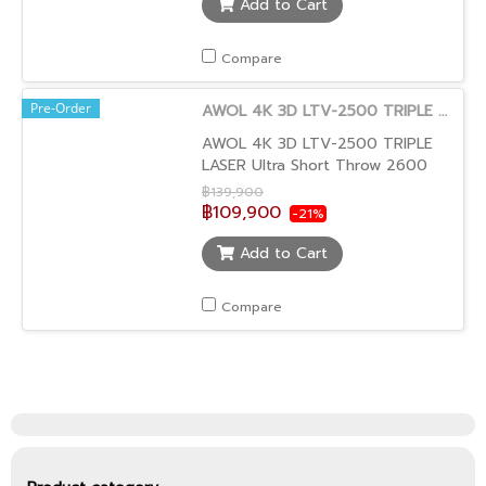
-เทคโนโลยีแบบ Triple laser ช่วยให้สี
Add to Cart
สวยสดใสมากขึ้น -Dolby vision HDR
10+ -ให้สีสันได้มากถึง 1 Billion
Compare
colors -เพียงวางเครื่องห่างจากจอแค่
25 cm ก็ได้ภาพใหญ่ถึง 100" และ
Pre-Order
AWOL 4K 3D LTV-2500 TRIPLE LASER Ultra Short Throw
ฉายภาพสูงสุดถึง 150" -แถมฟรีแว่น
3 มิติ -รับประกัน 2 ปี โดย AR
AWOL 4K 3D LTV-2500 TRIPLE
Technology
LASER Ultra Short Throw 2600
ANSI Lumens PROJECTOR Ultra
฿139,900
Short Throw Projector 3 Pure
฿109,900
-21%
Lasers without Color Wheel
Unlike UST projectors with color
Add to Cart
wheel, our advanced optical
system uses pure RGB triple
Compare
lasers to deliver the colors
directly. It greatly improves the
color vibrance, reduces the
noise and rainbow effects.
Accessibility Reimagined With a
maximum projection size of 150
inches and an Ultra Short Throw
distance, AWOL VISION Projector