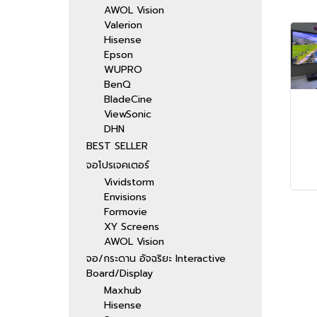
AWOL Vision
Valerion
Hisense
Epson
WUPRO
BenQ
BladeCine
ViewSonic
DHN
BEST SELLER
จอโปรเจคเตอร์
Vividstorm
Envisions
Formovie
XY Screens
AWOL Vision
จอ/กระดาน อัจฉริยะ Interactive
Board/Display
Maxhub
Hisense