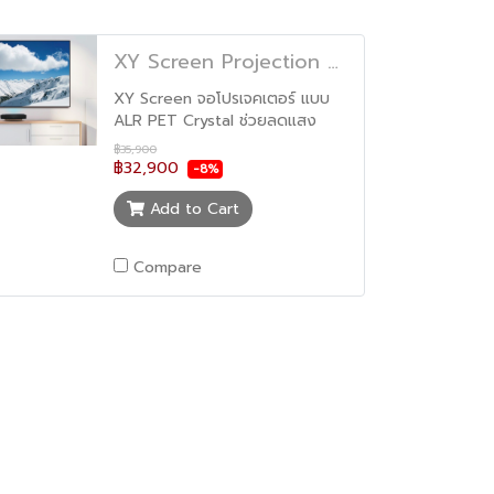
XY Screen Projection Screen PET Crystal Ultra Thin ALR จอตัดแสง XY Screen 100 นิ้ว
XY Screen จอโปรเจคเตอร์ แบบ
ALR PET Crystal ช่วยลดแสง
สะท้อนในกรณีที่ห้องไม่มืดสนิท
฿35,900
เหมาะสำหรับดูหนัง เล่นเกมส์
฿32,900
-8%
เงื่อนไขการจัดส่ง จัดส่งจากทาง
บริษัทเนื่องจากสินค้าชิ้นใหญ่ ต่าง
Add to Cart
จัดหวัดรบกวนโทรสอบถามค่ะ ใน
กรุงเทพส่งฟรี ไม่รวมค่าติดตั้งค่ะ
Compare