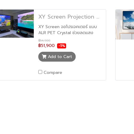
XY Screen Projection Screen PET Crystal Ultra Thin ALR จอตัดแสง XY Screen 120 นิ้ว
XY Screen จอโปรเจคเตอร์ แบบ
ALR PET Crystal ช่วยลดแสง
สะท้อนในกรณีที่ห้องไม่มืดสนิท
฿54,900
เหมาะสำหรับดูหนัง เล่นเกมส์
฿51,900
-5%
เงื่อนไขการจัดส่ง จัดส่งจากทาง
บริษัทเนื่องจากสินค้าชิ้นใหญ่ ต่าง
Add to Cart
จัดหวัดรบกวนโทรสอบถามค่ะ ใน
กรุงเทพส่งฟรี ไม่รวมค่าติดตั้งค่ะ
Compare