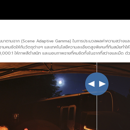
่าแกมมาตามฉาก (Scene Adaptive Gamma) ในการประมวลผลค่าความสว่างและ
ามคมชัดให้กับวัตถุต่างๆ และเทคโนโลยีความละเอียดสูงพิเศษที่ทันสมัยทำให
,000:1 ให้ภาพสีดำสนิท และมอบภาพฉายที่คมชัดทั้งในฉากที่สว่างและมืด ด