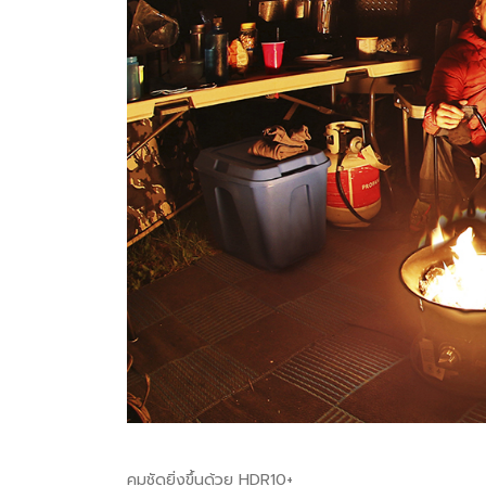
คมชัดยิ่งขึ้นด้วย HDR10+