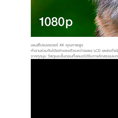
เลนส์โปรเจคเตอร์ 4K คุณภาพสูง
ทำงานร่วมกันได้อย่างลงตัวระหว่างแผง LCD แหล่งกำเ
จากทุกมุม วัสดุและขั้นตอนทั้งหมดได้รับการคัดสรรและตร