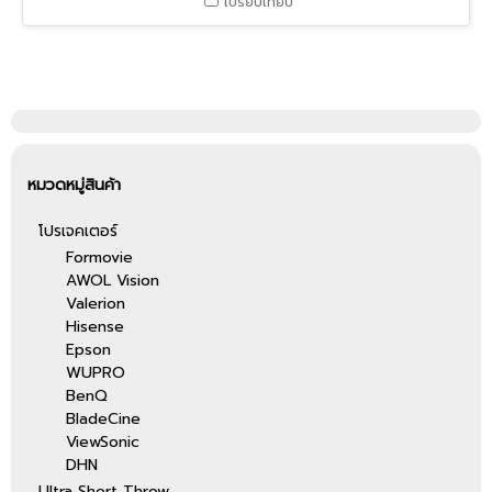
เปรียบเทียบ
หน้าจอสูงสุด 150 นิ้ว มาพร้อม
ฟังก์ชัน Android TV3 และคุณภาพ
เสียงจาก YAMAHA เอปสัน
โปรเจคเตอร์ EB-LS800B มีระยะฉาย
สั้นที่สุดในโลก7 เปิดโลกแห่งการเรียนรู้
แบบไร้ขีดจำกัด สามารถฉายภาพขนาด
ใหญ่ถึง 100 นิ้ว ด้วยระยะห่างจาก
ผนังเพียง 9.8 เซนติเมตรเท่านั้น
หมวดหมู่สินค้า
โปรเจคเตอร์
Formovie
AWOL Vision
Valerion
Hisense
Epson
WUPRO
BenQ
BladeCine
ViewSonic
DHN
Ultra Short Throw