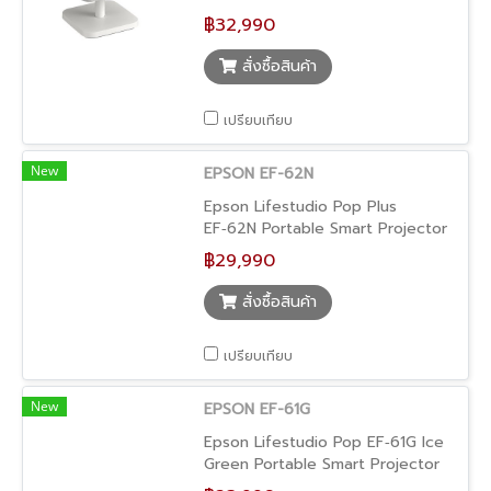
Projector โปรเจคเตอร์พกพา Full
฿32,990
HD + Google TV ในตัว พร้อมระบบ
เสียงทรงพลัง Sound by Bose และ
สั่งซื้อสินค้า
ขาตั้งแบบปรับองศาได้ ให้อรรถรสภาพ
ใหญ่ถึง 150″ เหมาะทั้งดูหนัง เล่นเกม
เปรียบเทียบ
หรือใช้งานกลางแจ้ง/ในบ้านครบจบใน
เครื่องเดียว
New
EPSON EF-62N
Epson Lifestudio Pop Plus
EF‑62N Portable Smart Projector
โปรเจคเตอร์พกพา 4K PRO-UHD
฿29,990
พร้อม Google TV + ลำโพง Sound
by Bose ในตัว ให้ภาพใหญ่คมชัดถึง
สั่งซื้อสินค้า
150″ พร้อมเสียงทรงพลัง เหมาะทั้งดู
หนัง เล่นเกม และใช้งานกลางแจ้ง/
เปรียบเทียบ
ภายในบ้านแบบครบจบในเครื่องเดียว
New
EPSON EF-61G
Epson Lifestudio Pop EF‑61G Ice
Green Portable Smart Projector
โปรเจคเตอร์พกพา Full HD พร้อม