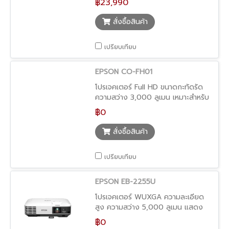
฿23,990
Google TV ในตัว + ลำโพงคุณภาพ
จาก Bose ให้ภาพใหญ่คมชัดสูงสุด
สั่งซื้อสินค้า
150″ เหมาะทั้งใช้งานในบ้านและกลาง
แจ้ง ด้วยดีไซน์กะทัดรัด พกพาง่าย
เปรียบเทียบ
พร้อมสตรีมคอนเทนต์จากแอปดังครบ
ในเครื่องเดียว
EPSON CO-FH01
โปรเจคเตอร์ Full HD ขนาดกะทัดรัด
ความสว่าง 3,000 ลูเมน เหมาะสำหรับ
ใช้ในบ้านหรือออฟฟิศขนาดเล็ก ให้ภาพ
฿0
คมชัดสะดุดตาในทุกการใช้งาน
สั่งซื้อสินค้า
เปรียบเทียบ
EPSON EB-2255U
โปรเจคเตอร์ WUXGA ความละเอียด
สูง ความสว่าง 5,000 ลูเมน แสดง
รายละเอียดได้คมชัด เหมาะสำหรับห้อง
฿0
ประชุมขนาดใหญ่