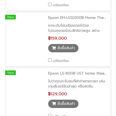
เปรียบเทียบ
New
Epson EH-LS12000B Home Theatre 4K 3LCD Laser Projector
ยกระดับโฮมเธียรเตอร์ด้วย
โปรเจคเตอร์ประสิทธิภาพสูง สร้าง
ประสบการณ์การชมภาพยนตร์จากโรง
฿159,000
ภาพยนตร์ที่ทันสมัยสู่บ้านคุณ ด้วย
เอปสันโปรเจคเตอร์ EH-LS12000B
สั่งซื้อสินค้า
ที่มาพร้อมเทคโนโลยีการฉายภาพด้วย
เลเซอร์และ 3LCD ที่ล้ำสมัย ให้ความ
เปรียบเทียบ
ละเอียดระดับ 4K2 และรองรับ
HDR10+3 มอบภาพฉายที่สวยงาม คม
ชัด ให้ความสว่างของสีที่ดีเยี่ยม เพิ่ม
New
Epson LS-800B UST home theatre projector
ความสนใจในการรับชมได้อย่างมี
ไม่ว่าคุณจะรับชมกีฬาถ่ายทอดสด เล่น
ประสิทธิภาพ ด้วยช่วงสีที่กว้างขึ้น
เกมส์เวอร์ชันล่าสุด หรือสตรีม
ตั้งแต่สีดำสนิทไปจนถึงสีที่สว่างสดใส
ภาพยนตร์เรื่องโปรด เอปสัน
เพื่อให้ภาพคมชัด สมจริงในทุกการฉาย
฿129,000
โปรเจคเตอร์ EpiqVision Ultra EH-
LS800B สามารถฉายภาพบนหน้าจอ
สั่งซื้อสินค้า
ขนาดใหญ่ได้อย่างน่าอัศจรรย์ ให้ความ
ละเอียดระดับ 4K PRO-UHD1 ด้วย