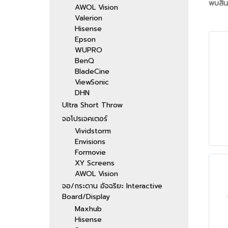
พบสินค
AWOL Vision
Valerion
Hisense
Epson
WUPRO
BenQ
BladeCine
ViewSonic
DHN
Ultra Short Throw
จอโปรเจคเตอร์
Vividstorm
Envisions
Formovie
XY Screens
AWOL Vision
จอ/กระดาน อัจฉริยะ Interactive
Board/Display
Maxhub
Hisense