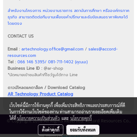
สำหรับงานโครงการ หน่วยงานราชการ สถาบันการศึกษา หรือองค์กรภาค
ธุรกิจ สามารถติดต่อทีมงานเพื่อขอคำปรึกษาและรับข้อเสนอราคาพิเศษได้
โดยตรง
CONTACT US
Email :
artechnology.office@gmail.com
/
sales@accord-
resources.com
Tel :
066 146 5395/ 081-711-1402 (คุณเอ)
Business Line ID :
@ar-shop
*นัดหมายเข้าชมสินค้าที่โชว์รูมได้ทาง Line
ดาวน์โหลดแคตาล็อค / Download Catalog
AR Technology Product Catalog
เว็บไซต์นี้มีการใช้งานคุกกี้ เพื่อเพิ่มประสิทธิภาพและประสบการณ์ที่ดี
ในการใช้งานเว็บไซต์ของท่าน ท่านสามารถอ่านรายละเอียดเพิ่มเติม
ได้ที่
นโยบายความเป็นส่วนตัว
และ
นโยบายคุกกี้
© Copyright 2018 All Rights Reserved. Accord Resources Co.,
Ltd. (AR Technology)
ตั้งค่าคุกกี้
ยอมรับทั้งหมด