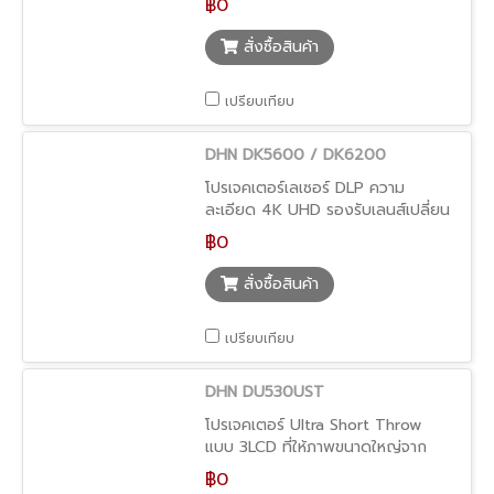
฿0
สั่งซื้อสินค้า
เปรียบเทียบ
DHN DK5600 / DK6200
โปรเจคเตอร์เลเซอร์ DLP ความ
ละเอียด 4K UHD รองรับเลนส์เปลี่ยน
และใช้งานเชิงวิศวกรรม
฿0
สั่งซื้อสินค้า
เปรียบเทียบ
DHN DU530UST
โปรเจคเตอร์ Ultra Short Throw
แบบ 3LCD ที่ให้ภาพขนาดใหญ่จาก
ระยะใกล้มาก พร้อมรองรับจอ ALR
฿0