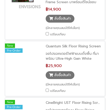
Frame Screen มาพร้อมดีไซน์ขอบ
บางพิเศษเพียง 1 ซม. ให้ภาพลักษณ์
฿14,900
เรียบหรูในสไตล์ Modern Minimal
พร้อมผิวจอ Ultra-High Gain White
สั่งซื้อสินค้า
Optical Screen Surface ที่ออกแบบ
มาเพื่อโปรเจคเตอร์ RGB Triple
(มีหลายคุณสมบัติให้เลือก)
Laser โดยเฉพาะ ถ่ายทอดภาพที่สว่าง
เปรียบเทียบ
คมชัด สีสันสมจริง และมอบ
ประสบการณ์การรับชมระดับโฮม
New
เธียเตอร์อย่างแท้จริง
Quantum Silk Floor Rising Screen
Pre-Order
จอโปรเจคเตอร์ไฟฟ้าแบบตั้งพื้น ที่มา
พร้อม Ultra-High Gain White
Optical Screen Surface เทคโนโลยี
฿25,900
ผิวจอออปติคอลรุ่นใหม่ ซึ่งได้รับการ
ออกแบบมาโดยเฉพาะสำหรับ
สั่งซื้อสินค้า
โปรเจคเตอร์ RGB Triple Laser ให้
ภาพสว่าง คมชัด สีสันสมจริง พร้อม
(มีหลายคุณสมบัติให้เลือก)
คอนทราสต์ที่ยอดเยี่ยม เหมาะสำหรับ
เปรียบเทียบ
โฮมเธียเตอร์ระดับพรีเมียมและห้องนั่ง
เล่นสมัยใหม่ที่ต้องการทั้งประสิทธิภาพ
New
และความสวยงาม
CineBright UST Floor Rising Screen (จอโปรเจคเตอร์ UST เลื่อนขึ้นจากพื้น ภาพสว่าง ซ่อนเก็บได้ ดีไซน์เรียบหรู)
Pre-Order