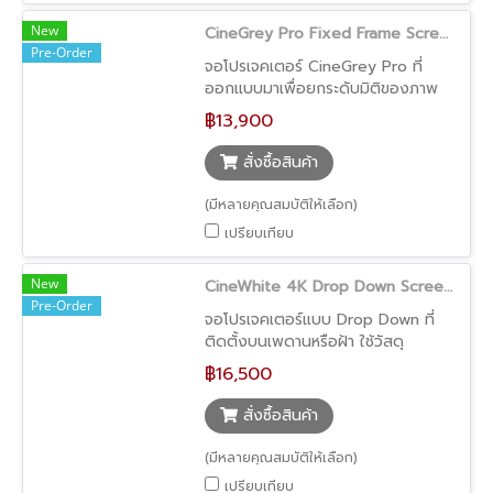
New
CineGrey Pro Fixed Frame Screen
Pre-Order
จอโปรเจคเตอร์ CineGrey Pro ที่
ออกแบบมาเพื่อยกระดับมิติของภาพ
ด้วยผิวจอสีเทา ช่วยให้ภาพดูเข้ม ลึก
฿13,900
และมีน้ำหนักมากขึ้น รองรับการใช้งาน
ได้ทั้ง Ultra Short Throw และ Long
สั่งซื้อสินค้า
Throw ในตัวเดียว พร้อมดีไซน์ Fixed
Frame ขอบบางเพียง 1 ซม. ที่ช่วยให้
(มีหลายคุณสมบัติให้เลือก)
ภาพดูโดดเด่นเต็มจอ
เปรียบเทียบ
New
CineWhite 4K Drop Down Screen (จอโปรเจคเตอร์ติดเพดาน รองรับ UST และ Long Throw ใช้งานได้หลากหลาย)
Pre-Order
จอโปรเจคเตอร์แบบ Drop Down ที่
ติดตั้งบนเพดานหรือฝ้า ใช้วัสดุ
CineWhite 4K ให้ภาพสีตรงและเป็น
฿16,500
ธรรมชาติ รองรับการใช้งานได้ทั้ง
Ultra Short Throw และ Long
สั่งซื้อสินค้า
Throw เหมาะสำหรับทั้งบ้าน ห้อง
ประชุม และการใช้งานทั่วไป
(มีหลายคุณสมบัติให้เลือก)
เปรียบเทียบ