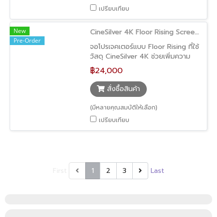
เปรียบเทียบ
New
CineSilver 4K Floor Rising Screen (จอโปรเจคเตอร์เลื่อนขึ้นจากพื้น ภาพสว่าง รองรับ 4K ซ่อนเก็บได้)
Pre-Order
จอโปรเจคเตอร์แบบ Floor Rising ที่ใช้
วัสดุ CineSilver 4K ช่วยเพิ่มความ
สว่างของภาพ ทำให้ภาพดูสดและ
฿24,000
ชัดเจนมากยิ่งขึ้น ตัวจอสามารถเลื่อน
ขึ้นจากพื้นอัตโนมัติ พร้อมดีไซน์ซ่อน
สั่งซื้อสินค้า
เก็บได้ เหมาะสำหรับบ้านที่ต้องการทั้ง
ความสวยงามและฟังก์ชันการใช้งาน
(มีหลายคุณสมบัติให้เลือก)
เปรียบเทียบ
First
1
2
3
Last