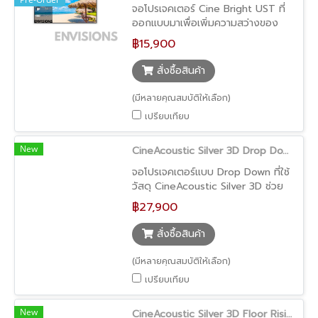
จอโปรเจคเตอร์ Cine Bright UST ที่
ออกแบบมาเพื่อเพิ่มความสว่างของ
ภาพโดยเฉพาะ เหมาะสำหรับ Ultra
฿15,900
Short Throw Projector ให้ภาพดู
สดใส สีสันโดดเด่น และรับชมได้สบาย
สั่งซื้อสินค้า
ตาในทุกสภาพแสง เหมาะสำหรับการใช้
งานในบ้านทั่วไป พร้อมดีไซน์ Fixed
(มีหลายคุณสมบัติให้เลือก)
Frame ขอบบางเพียง 1 ซม. ให้ภาพดู
เปรียบเทียบ
เต็มจออย่างลงตัว
New
CineAcoustic Silver 3D Drop Down Screen (จอโปรเจคเตอร์ทะลุเสียง ติดเพดาน ภาพสว่าง รองรับ 3D)
จอโปรเจคเตอร์แบบ Drop Down ที่ใช้
วัสดุ CineAcoustic Silver 3D ช่วย
เพิ่มความสว่างของภาพ พร้อม
฿27,900
คุณสมบัติทะลุเสียง รองรับการติดตั้ง
ลำโพงด้านหลังจอ เหมาะสำหรับการใช้
สั่งซื้อสินค้า
งานในห้องดูหนังหรือห้องประชุมที่
ต้องการทั้งคุณภาพภาพและเสียง
(มีหลายคุณสมบัติให้เลือก)
เปรียบเทียบ
New
CineAcoustic Silver 3D Floor Rising Screen (จอโปรเจคเตอร์ทะลุเสียง เลื่อนขึ้นจากพื้น ภาพสว่าง รองรับ 3D)