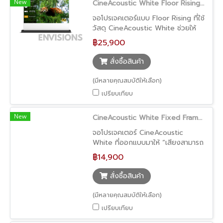
New
CineAcoustic White Floor Rising Screen (จอโปรเจคเตอร์ทะลุเสียง เลื่อนขึ้นจากพื้น ซ่อนเก็บได้ รองรับลำโพงหลังจอ)
จอโปรเจคเตอร์แบบ Floor Rising ที่ใช้
วัสดุ CineAcoustic White ช่วยให้
เสียงสามารถทะลุผ่านจอได้ รองรับการ
฿25,900
ติดตั้งลำโพงด้านหลังจอ เพื่อสร้าง
ประสบการณ์เสียงที่ตรงตำแหน่งภาพ
สั่งซื้อสินค้า
ตัวจอสามารถเลื่อนขึ้นจากพื้นอัตโนมัติ
พร้อมดีไซน์ซ่อนเก็บได้ เหมาะสำหรับ
(มีหลายคุณสมบัติให้เลือก)
บ้านที่ต้องการทั้งคุณภาพและความ
เปรียบเทียบ
เรียบร้อย
New
CineAcoustic White Fixed Frame Screen (จอโปรเจคเตอร์ทะลุเสียง วางลำโพงหลังจอได้ ขอบบางเพียง 1 ซม.)
จอโปรเจคเตอร์ CineAcoustic
White ที่ออกแบบมาให้ “เสียงสามารถ
ทะลุผ่านจอได้” ช่วยให้สามารถติดตั้ง
฿14,900
ลำโพงไว้ด้านหลังจอ ทำให้เสียงออก
มาตรงกับตำแหน่งภาพเหมือนในโรง
สั่งซื้อสินค้า
ภาพยนตร์ ให้ทั้งภาพและเสียงสมจริง
ยิ่งขึ้น พร้อมผิวจอสีขาวที่ให้สีตรงและ
(มีหลายคุณสมบัติให้เลือก)
เป็นธรรมชาติ
เปรียบเทียบ