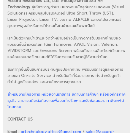
Accord Resources Co., Ltd. ดำเนินธุรกิจภายใต้ชื่อ AR
Technology
ผู้เชี่ยวชาญด้านระบบภาพและโซลูชันการแสดงผล (Visual
Solutions) ครอบคลุมโปรเจคเตอร์ Ultra Short Throw (UST),
Laser Projector, Laser TV, จอภาพ ALR/CLR และจอโปรเจคเตอร์
คุณภาพสูงสำหรับการใช้งานทั้งในบ้านและเชิงพาณิชย์
เราเป็นตัวแทนนำเข้าและจัดจำหน่ายอย่างเป็นทางการในประเทศไทยของ
แบรนด์ชั้นนำระดับโลก ได้แก่ Formovie, AWOL Vision, Valerion,
VIVIDSTORM และ Envisions Screen พร้อมคัดสรรผลิตภัณฑ์ด้านภาพ
และโฮมเอนเตอร์เทนเมนต์ที่ได้รับการยอมรับจากผู้ใช้งานทั่วโลก
สินค้าทุกชิ้นเป็นสินค้ารับประกันศูนย์ประเทศไทย พร้อมบริการดูแลหลังการ
ขายและ On-site Service สำหรับสินค้าที่ร่วมรายการ ทั้งสำหรับลูกค้า
ทั่วไป ลูกค้าองค์กร และงานโครงการทุกขนาด
สำหรับงานโครงการ หน่วยงานราชการ สถาบันการศึกษา หรือองค์กรภาค
ธุรกิจ สามารถติดต่อทีมงานเพื่อขอคำปรึกษาและรับข้อเสนอราคาพิเศษได้
โดยตรง
CONTACT US
Email :
artechnology.office@gmail.com
/
sales@accord-