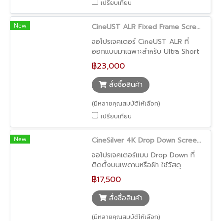
เปรียบเทียบ
New
CineUST ALR Fixed Frame Screen
จอโปรเจคเตอร์ CineUST ALR ที่
ออกแบบมาเฉพาะสำหรับ Ultra Short
Throw Projector โดยใช้โครงสร้าง
฿23,000
ผิวจอแบบพิเศษที่สะท้อนแสงจากด้าน
ล่าง และลดแสงรบกวนจากด้านบนได้
สั่งซื้อสินค้า
อย่างมีประสิทธิภาพ ให้ภาพคมชัด
Contrast สูง แม้ใช้งานในห้องที่มีแสง
(มีหลายคุณสมบัติให้เลือก)
พร้อมดีไซน์ Fixed Frame ขอบบาง
เปรียบเทียบ
เพียง 1 ซม. ที่ให้ภาพดูเต็มจอระดับ
พรีเมียม
New
CineSilver 4K Drop Down Screen (จอโปรเจคเตอร์ติดเพดาน ภาพสว่าง รองรับ 4K ประหยัดพื้นที่)
จอโปรเจคเตอร์แบบ Drop Down ที่
ติดตั้งบนเพดานหรือฝ้า ใช้วัสดุ
CineSilver 4K ที่ช่วยเพิ่มความสว่าง
฿17,500
ของภาพ เหมาะสำหรับการใช้งานใน
ห้องทั่วไป ให้ภาพคมชัด สีสด รองรับ
สั่งซื้อสินค้า
คอนเทนต์ระดับ 4K พร้อมดีไซน์ที่ช่วย
ให้ห้องดูเรียบร้อย
(มีหลายคุณสมบัติให้เลือก)