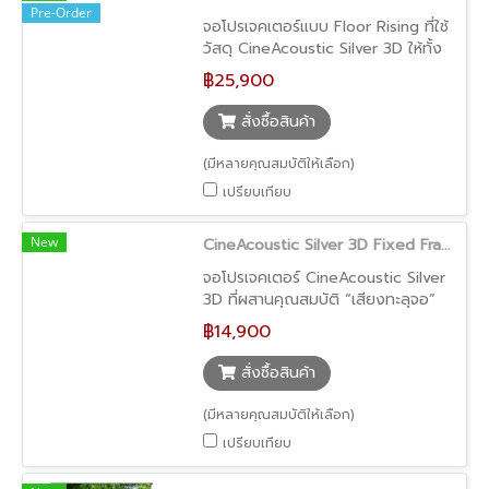
Pre-Order
จอโปรเจคเตอร์แบบ Floor Rising ที่ใช้
วัสดุ CineAcoustic Silver 3D ให้ทั้ง
ความสามารถในการทะลุเสียงและเพิ่ม
฿25,900
ความสว่างของภาพ เหมาะสำหรับการดู
หนัง 3D หรือคอนเทนต์ที่ต้องการ
สั่งซื้อสินค้า
ความสว่างสูง ตัวจอสามารถเลื่อนขึ้น
จากพื้นและซ่อนเก็บได้อย่างลงตัว
(มีหลายคุณสมบัติให้เลือก)
เปรียบเทียบ
New
CineAcoustic Silver 3D Fixed Frame Screen (จอโปรเจคเตอร์ทะลุเสียง ภาพสว่าง รองรับ 3D ขอบบางเพียง 1 ซม.)
จอโปรเจคเตอร์ CineAcoustic Silver
3D ที่ผสานคุณสมบัติ “เสียงทะลุจอ”
เข้ากับผิวจอแบบ Silver ที่ช่วยเพิ่ม
฿14,900
ความสว่างของภาพ เหมาะสำหรับการ
รับชมคอนเทนต์ 3D และ 4K ให้ทั้ง
สั่งซื้อสินค้า
ภาพที่สว่าง คมชัด และเสียงที่ออก
ตรงตำแหน่งภาพ เสมือนประสบการณ์
(มีหลายคุณสมบัติให้เลือก)
ในโรงภาพยนตร์
เปรียบเทียบ